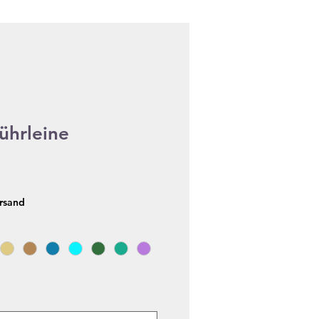
ührleine
ersand