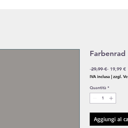
Farbenrad 
Prezzo r
 29,99 € 
19,99 €
IVA inclusa
|
zzgl. V
Quantità
*
Aggiungi al ca