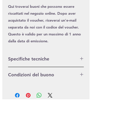
Qui troverai buoni che possono essere 
riscattati nel negozio online. Dopo aver 
acquistato il voucher, riceverai un'e-mail 
separata da noi con il codice del voucher. 
Questo è valido per un massimo di 1 anno 
dalla data di emissione.
Specifiche tecniche
Dopo aver acquistato il voucher qui nel
Condizioni del buono
negozio, riceverai un'e-mail separata
con un codice voucher individuale
oggetto
entro 24 ore. Può essere utilizzato solo
Il buono Farbenreiter può essere
una volta.
utilizzato in conformità con queste
condizioni quando si effettuano
acquisti sul sito web
www.farbenreiter.de.
Il voucher ti verrà inviato sotto
forma di biglietto di auguri dopo