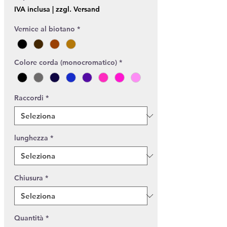
IVA inclusa
|
zzgl. Versand
Vernice al biotano
*
Colore corda (monocromatico)
*
Raccordi
*
lunghezza
*
Chiusura
*
Quantità
*