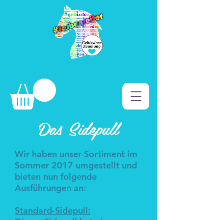
Das Sidepull
Wir haben unser Sortiment im
Sommer 2017 umgestellt und
bieten nun folgende
Ausführungen an:
Standard-Sidepull: