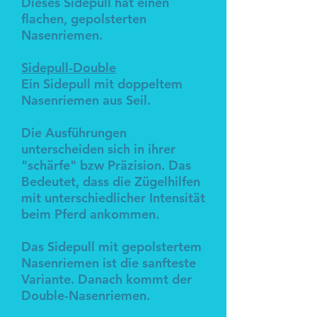
Dieses Sidepull hat einen
flachen, gepolsterten
Nasenriemen.
Sidepull-Double
Ein Sidepull mit doppeltem
Nasenriemen aus Seil.
Die Ausführungen
unterscheiden sich in ihrer
"schärfe" bzw Präzision. Das
Bedeutet, dass die Zügelhilfen
mit unterschiedlicher Intensität
beim Pferd ankommen.
Das Sidepull mit gepolstertem
Nasenriemen ist die sanfteste
Variante. Danach kommt der
Double-Nasenriemen.