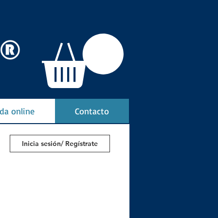
da online
Contacto
Inicia sesión/ Regístrate