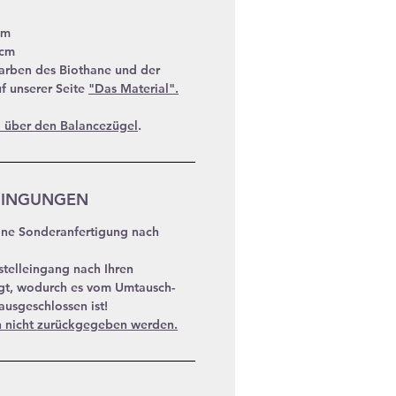
mm
5cm
arben des Biothane und der
uf unserer Seite
"Das Material".
 über den Balancezügel
.
DINGUNGEN
eine Sonderanfertigung nach
stelleingang nach Ihren
gt, wodurch es vom Umtausch-
usgeschlossen ist!
n nicht zurückgegeben werden.