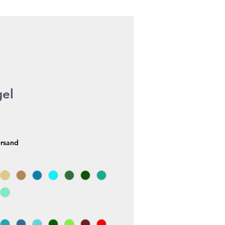
gel
ersand