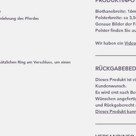
PRODUKTINFO
s
Biothanebreite: 16
Polsterbreite: ca 3,
Anlehnung des Pferdes
Genaue Bilder der F
Polster finden Sie a
Wir haben ein
Video
ätzlichen Ring am Verschluss, um einen
RÜCKGABEBE
Dieses Produkt ist 
Kundenwunsch.
Es wird erst nach Be
Wünschen angeferti
und Rückgaberecht a
Dieses Produkt kan