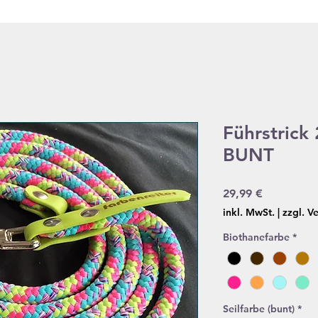
Führstrick
BUNT
Preis
29,99 €
inkl. MwSt.
|
zzgl. V
Biothanefarbe
*
Seilfarbe (bunt)
*