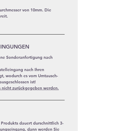
Durchmesser von 10mm. Die
reit.
DINGUNGEN
eine Sonderanfertigung nach
stelleingang nach Ihren
gt, wodurch es vom Umtausch-
usgeschlossen ist!
n nicht zurückgegeben werden.
Produkts dauert durschnittlich 3-
ungseingang, dann werden Sie