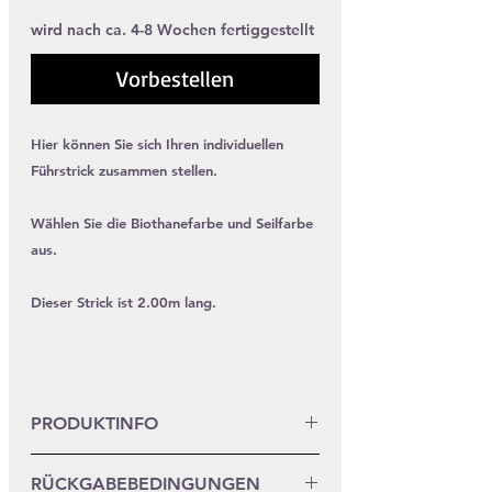
wird nach ca. 4-8 Wochen fertiggestellt
Vorbestellen
Hier können Sie sich Ihren individuellen
Führstrick zusammen stellen.
Wählen Sie die Biothanefarbe und Seilfarbe
aus.
Dieser Strick ist 2.00m lang.
PRODUKTINFO
Das Seil hat einen Durchmesser von
RÜCKGABEBEDINGUNGEN
10mm. Die Biothane ist 16mm breit.