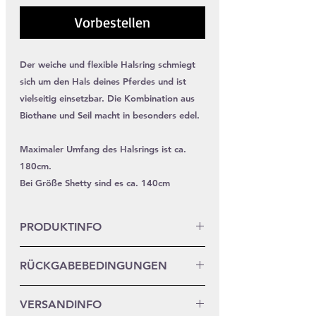
Vorbestellen
Der weiche und flexible Halsring schmiegt
sich um den Hals deines Pferdes und ist
vielseitig einsetzbar.
Die Kombination aus
Biothane und Seil macht in besonders edel.
Maximaler Umfang des Halsrings ist ca.
180cm.
Bei Größe Shetty sind es ca. 140cm
PRODUKTINFO
Das Seil hat einen Durchmesser von
RÜCKGABEBEDINGUNGEN
10mm. Die Biothane ist 16mm breit.
Dieses Produkt ist eine
VERSANDINFO
Sonderanfertigung nach