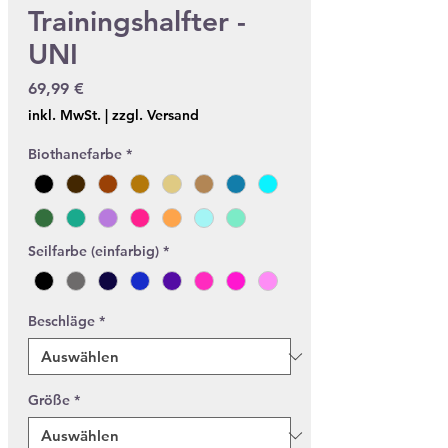
Trainingshalfter -
UNI
Preis
69,99 €
inkl. MwSt.
|
zzgl. Versand
Biothanefarbe
*
Seilfarbe (einfarbig)
*
Beschläge
*
Größe
*