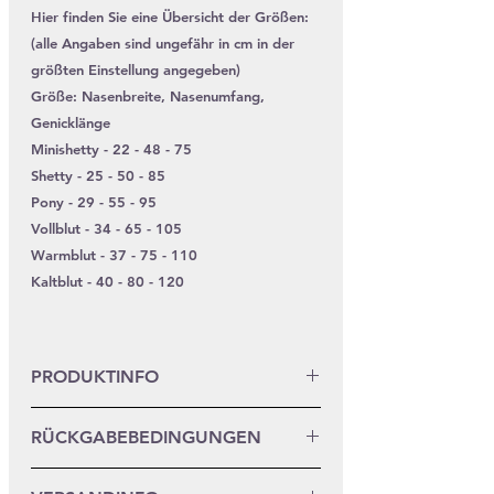
Hier finden Sie eine Übersicht der Größen:
(alle Angaben sind ungefähr in cm in der
größten Einstellung angegeben)
Größe: Nasenbreite, Nasenumfang,
Genicklänge
Minishetty - 22 - 48 - 75
Shetty - 25 - 50 - 85
Pony - 29 - 55 - 95
Vollblut - 34 - 65 - 105
Warmblut - 37 - 75 - 110
Kaltblut - 40 - 80 - 120
PRODUKTINFO
Das Seil hat einen Durchmesser von
RÜCKGABEBEDINGUNGEN
10mm. Die Biothane ist 16mm breit.
Dieses Produkt ist eine