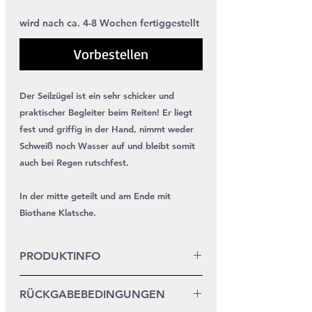
wird nach ca. 4-8 Wochen fertiggestellt
Vorbestellen
Der Seilzügel ist ein sehr schicker und
praktischer Begleiter beim Reiten! Er liegt
fest und griffig in der Hand, nimmt weder
Schweiß noch Wasser auf und bleibt somit
auch bei Regen rutschfest.
In der mitte geteilt und am Ende mit
Biothane Klatsche.
PRODUKTINFO
Das Seil hat einen Durchmesser von
RÜCKGABEBEDINGUNGEN
10mm. Die Biothane ist 16mm breit.