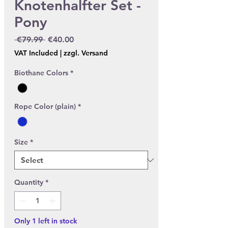
Knotenhalfter Set -
Pony
Regular Price
Sale Price
 €79.99 
€40.00
VAT Included
|
zzgl. Versand
Biothane Colors
*
Rope Color (plain)
*
Size
*
Quantity
*
Only 1 left in stock